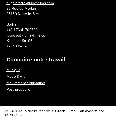
hugolatorre@lume-films.com
76 Rue de Merlan
93130 Noisy-le-Sec
Berlin
+49 176 41706726
luisrojas@lume-films.com
Kienitzer Str. 95
12049 Berlin
Connaître notre travail
Musique
Mode & Art
Mouvement / Animation
Post-production
2024 © Tous droits réservés. Crack Films. Fait avec ❤ par
MIND Studio.