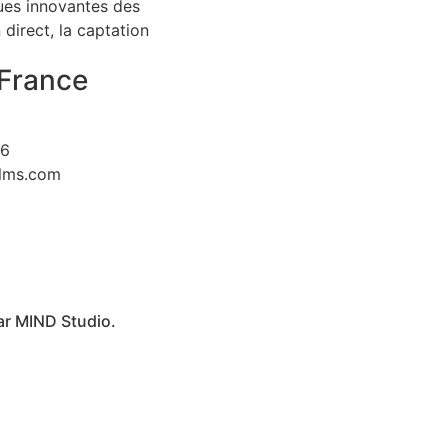
ques innovantes des
direct, la captation
France
26
ilms.com
ar
MIND Studio.