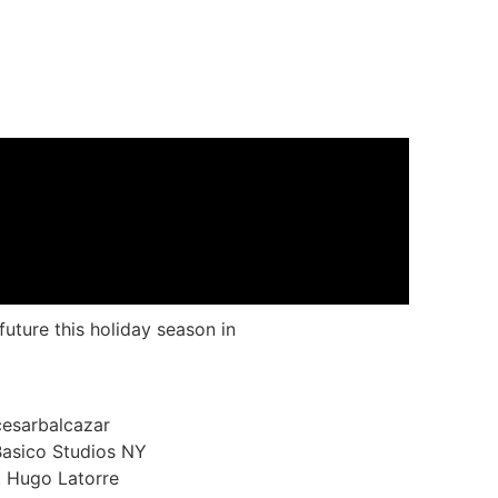
uture this holiday season in
cesarbalcazar
Basico Studios NY
, Hugo Latorre