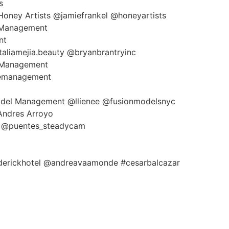
s
 Honey Artists @jamiefrankel @honeyartists
e Management
nt
taliamejia.beauty @bryanbrantryinc
e Management
eemanagement
odel Management @llienee @fusionmodelsnyc
 Andres Arroyo
s @puentes_steadycam
derickhotel @andreavaamonde #cesarbalcazar