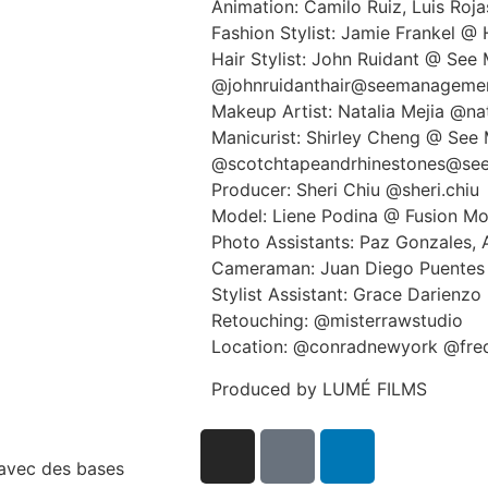
Animation: Camilo Ruiz, Luis Roja
Fashion Stylist: Jamie Frankel @
Hair Stylist: John Ruidant @ Se
@johnruidanthair@seemanageme
Makeup Artist: Natalia Mejia @na
Manicurist: Shirley Cheng @ Se
@scotchtapeandrhinestones@s
Producer: Sheri Chiu @sheri.chiu
Model: Liene Podina @ Fusion M
Photo Assistants: Paz Gonzales,
Cameraman: Juan Diego Puente
Stylist Assistant: Grace Darienzo
Retouching: @misterrawstudio
Location: @conradnewyork @fre
Produced by
LUMÉ FILMS
avec des bases